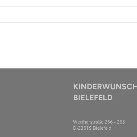
KINDERWUNSCH
BIELEFELD
Wertherstraße 266 - 268
D-33619 Bielefeld