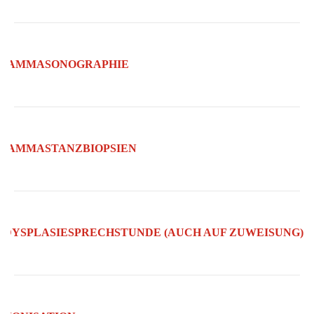
MAMMASONOGRAPHIE
MAMMASTANZBIOPSIEN
DYSPLASIESPRECHSTUNDE (AUCH AUF ZUWEISUNG)